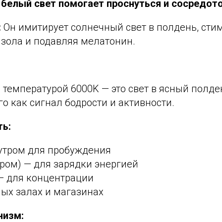
 белый свет помогает проснуться и сосредот
:
Он имитирует солнечный свет в полдень, сти
изола и подавляя мелатонин.
 температурой 6000K — это свет в ясный полде
о как сигнал бодрости и активности.
ть:
 утром для пробуждения
тром) — для зарядки энергией
— для концентрации
ых залах и магазинах
низм: