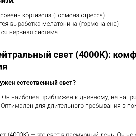
низм:
ровень кортизола (гормона стресса)
тся выработка мелатонина (гормона сна)
тся нервная система
ейтральный свет (4000K): комф
ия
нужен естественный свет?
:
Он наиболее приближен к дневному, не напряг
. Оптимален для длительного пребывания в п
т (4000K) — это свет в пасмурный день. Он н