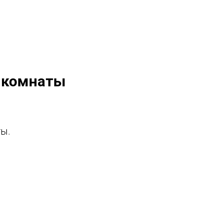
й комнаты
ы.