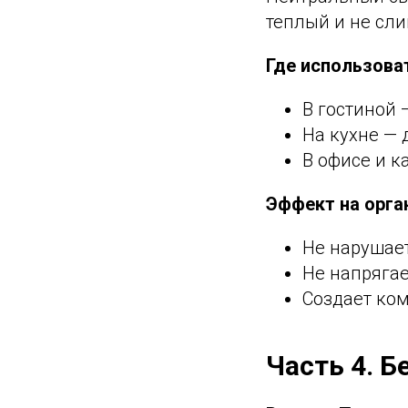
теплый и не сли
Где использова
В гостиной 
На кухне — 
В офисе и к
Эффект на орга
Не нарушае
Не напрягае
Создает ко
Часть 4. Б