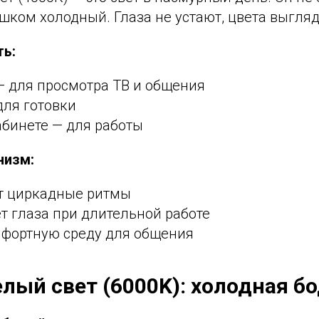
шком холодный. Глаза не устают, цвета выгляд
ть:
— для просмотра ТВ и общения
для готовки
абинете — для работы
низм:
т циркадные ритмы
т глаза при длительной работе
мфортную среду для общения
елый свет (6000K): холодная б