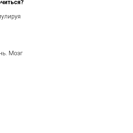
очиться?
мулируя
нь. Мозг