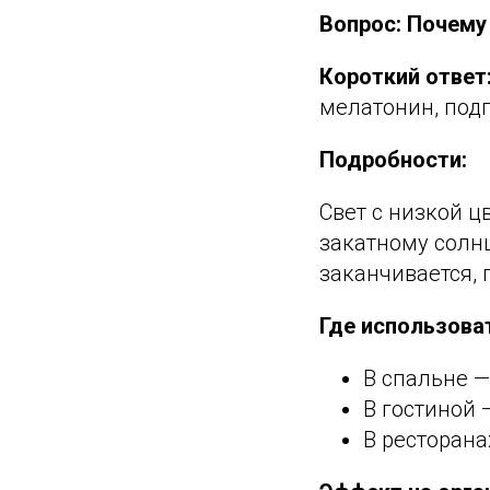
Вопрос: Почему
Короткий ответ
мелатонин, подг
Подробности:
Свет с низкой 
закатному солнц
заканчивается, 
Где использова
В спальне —
В гостиной 
В ресторана