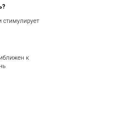
ь?
и стимулирует
риближен к
нь