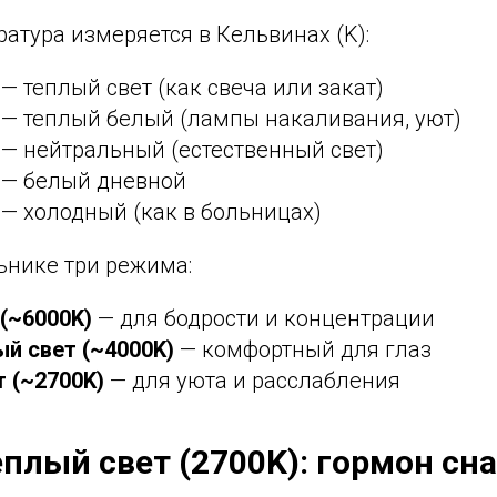
атура измеряется в Кельвинах (K):
— теплый свет (как свеча или закат)
— теплый белый (лампы накаливания, уют)
— нейтральный (естественный свет)
— белый дневной
— холодный (как в больницах)
ьнике три режима:
(~6000K)
— для бодрости и концентрации
й свет (~4000K)
— комфортный для глаз
 (~2700K)
— для уюта и расслабления
еплый свет (2700K): гормон сна