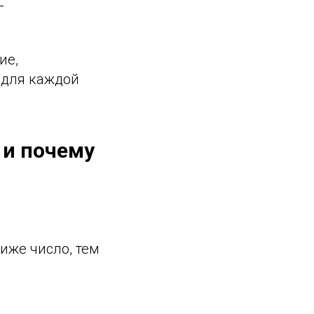
—
ие,
 для каждой
 и почему
иже число, тем