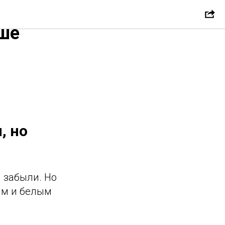
аше
, но
 забыли. Но
ым и белым