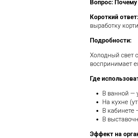
Вопрос: Почему
Короткий ответ
выработку корт
Подробности:
Холодный свет с
воспринимает ег
Где использова
В ванной —
На кухне (у
В кабинете 
В выставочн
Эффект на орга