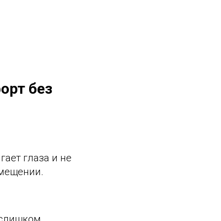
орт без
ает глаза и не
омещении.
е слишком