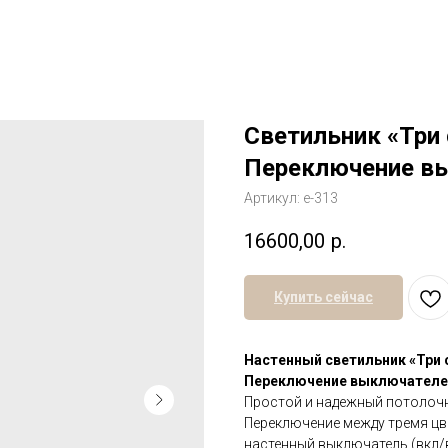
Светильник «Три 
Переключение вы
Артикул:
е-313
16600,00
р.
Купить сейчас
Настенный светильник «Три св
Переключение выключател
Простой и надежный потолочн
Переключение между тремя ц
настенный выключатель (вкл/вы