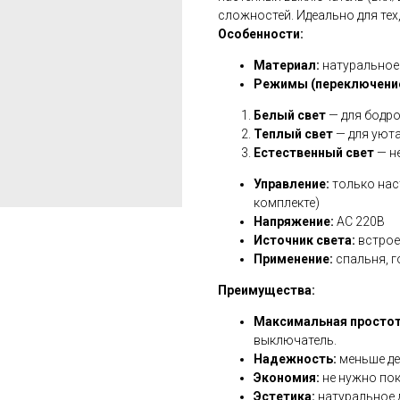
сложностей. Идеально для тех
Особенности:
Материал:
натуральное
Режимы (переключени
Белый свет
— для бодро
Теплый свет
— для уюта
Естественный свет
— н
Управление:
только наст
комплекте)
Напряжение:
AC 220В
Источник света:
встрое
Применение:
спальня, г
Преимущества:
Максимальная простот
выключатель.
Надежность:
меньше де
Экономия:
не нужно пок
Эстетика:
натуральное 