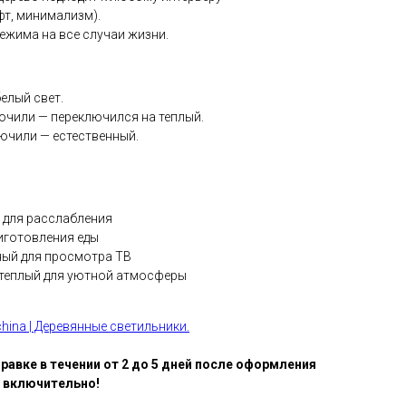
фт, минимализм).
ежима на все случаи жизни.
елый свет.
ючили — переключился на теплый.
ючили — естественный.
т для расслабления
риготовления еды
ный для просмотра ТВ
 теплый для уютной атмосферы
hina | Деревянные светильники.
правке в течении от 2 до 5 дней после оформления
й включительно!