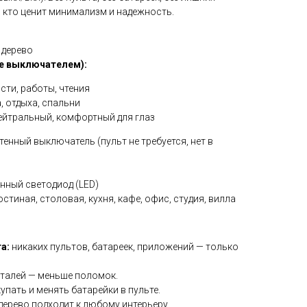
, кто ценит минимализм и надежность.
 дерево
е выключателем):
сти, работы, чтения
, отдыха, спальни
ейтральный, комфортный для глаз
енный выключатель (пульт не требуется, нет в
нный светодиод (LED)
остиная, столовая, кухня, кафе, офис, студия, вилла
а:
никаких пультов, батареек, приложений — только
талей — меньше поломок.
упать и менять батарейки в пульте.
дерево подходит к любому интерьеру