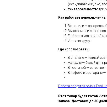
(скандинавский, эко, ло
Универсальность:
три р
Как работает переключение:
Включили — загорелся б
Выключили и снова вкл
Ещё раз выключили/вкл
И так по кругу.
Где использовать:
В спальне — теплый све
На кухне — белый для п
В гостиной — естествен
В кафе или ресторане —
Работа представлена в EcoLuc
Этот товар будет готов к от
заказа. Доставим до 30 дне