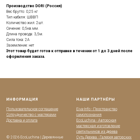
Производство DORI (Россия)
Вес брутто: 0,25 кг
Тип кабеля: ШВВП
Количество жил: 2шт.
Сечение: 0,5кв.мм.
Длина провода: 3,5м.
Сила тока: 2А
Заземление: нет
Этот товар будет готов к отправке в течении от 1 до 3 дней после
оформления заказа.
ИНФОРМАЦИЯ
НАШИ ПАРТНЁРЫ
Пользовательское соглашение
Eiva-Info - Пространство
Сотрудничество с мастерами
самопознания
Доставка и оплата
EcoLuchina - Авторская
мастерская изготовление
светильников из дерева
© 2026 EcoLuchina | Деревянные
Суть Дерева - Галерея авторских