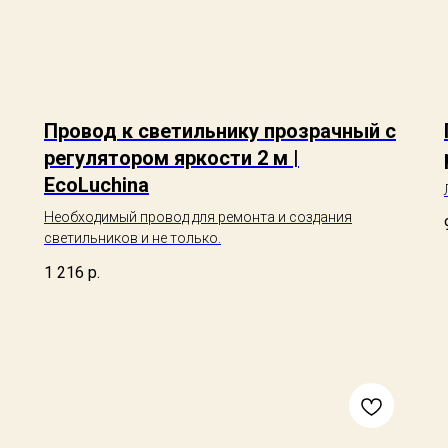
Провод к светильнику прозрачный с
регулятором яркости 2 м |
EcoLuchina
Необходимый провод для ремонта и создания
светильников и не только.
1 216
р.