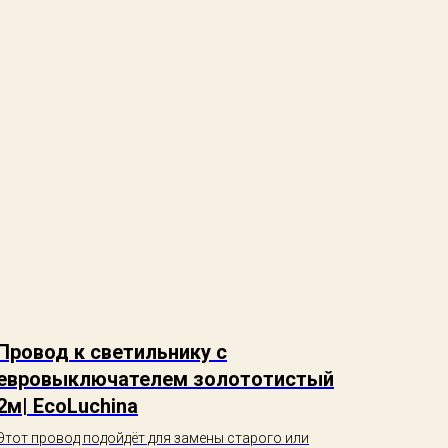
Провод к светильнику с
евровыключателем золототистый
2м| EcoLuchina
Этот провод подойдёт для замены старого или