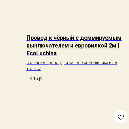
Провод к чёрный с деммируемым
выключателем и евровилкой 2м |
EcoLuchina
Отличный провод для вашего светильника и не
только!
1 216
р.