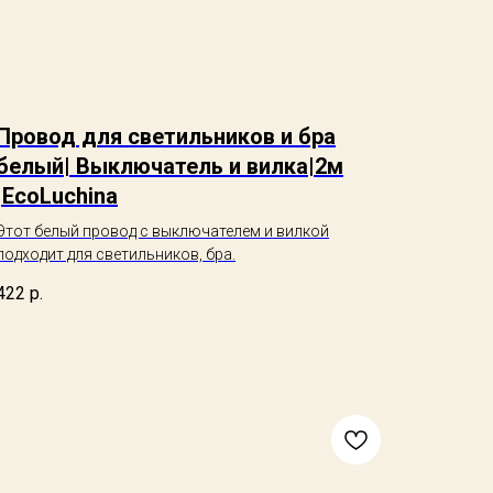
Провод для светильников и бра
белый| Выключатель и вилка|2м
|EcoLuchina
Этот белый провод с выключателем и вилкой
подходит для светильников, бра.
422
р.