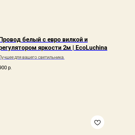
Провод белый с евро вилкой и
регулятором яркости 2м | EcoLuchina
Лучшее для вашего светильника.
900
р.