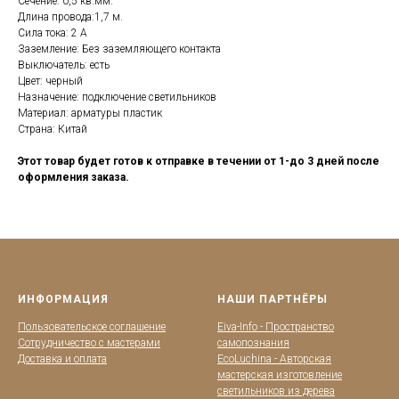
Сечение: 0,5 кв.мм.
Длина провода:1,7 м.
Сила тока: 2 А
Заземление: Без заземляющего контакта
Выключатель: есть
Цвет: черный
Назначение: подключение светильников
Материал: арматуры пластик
Страна: Китай
Этот товар будет готов к отправке в течении от 1-до 3 дней после
оформления заказа.
ИНФОРМАЦИЯ
НАШИ ПАРТНЁРЫ
Пользовательское соглашение
Eiva-Info - Пространство
Сотрудничество с мастерами
самопознания
Доставка и оплата
EcoLuchina - Авторская
мастерская изготовление
светильников из дерева