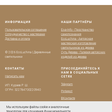
ИНФОРМАЦИЯ
НАШИ ПАРТНЁРЫ
Пользовательское соглашение
Eiva-Info - Пространство
Сотрудничество с мастерами
самопознания
Доставка и оплата
EcoLuchina - Авторская
мастерская изготовление
светильников из дерева
© 2026 EcoLuchina | Деревянные
Суть Дерева - Галерея авторских
светильники
изделий из дерева
КОНТАКТЫ
ПРИСОЕДИНЯЙТЕСЬ К
НАМ В СОЦИАЛЬНЫХ
Написать нам
СЕТЯХ
Telegram
ИП: Кураев Р. Ш.
ОГРН: 322784700220940
Pinterest
BKонтакте
YouTube
Мы используем файлы cookie и аналогичные
технологии для улучшения функциональности