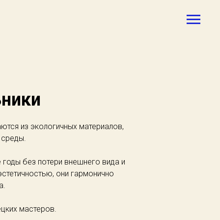
ьники
аются из экологичных материалов,
 среды.
 годы без потери внешнего вида и
эстетичностью, они гармонично
а.
ецких мастеров.