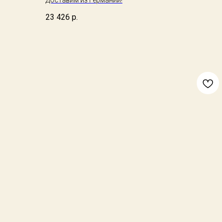
Доставим из Германии!
23 426
р.