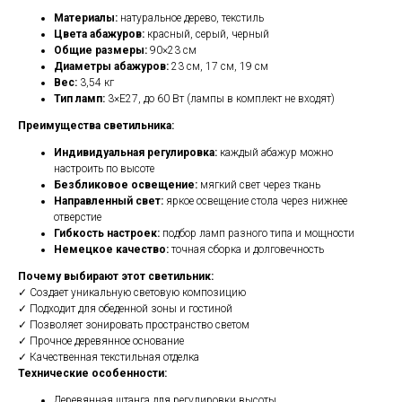
Материалы:
натуральное дерево, текстиль
Цвета абажуров:
красный, серый, черный
Общие размеры:
90×23 см
Диаметры абажуров:
23 см, 17 см, 19 см
Вес:
3,54 кг
Тип ламп:
3×E27, до 60 Вт (лампы в комплект не входят)
Преимущества светильника:
Индивидуальная регулировка:
каждый абажур можно
настроить по высоте
Безбликовое освещение:
мягкий свет через ткань
Направленный свет:
яркое освещение стола через нижнее
отверстие
Гибкость настроек:
подбор ламп разного типа и мощности
Немецкое качество:
точная сборка и долговечность
Почему выбирают этот светильник:
✓ Создает уникальную световую композицию
✓ Подходит для обеденной зоны и гостиной
✓ Позволяет зонировать пространство светом
✓ Прочное деревянное основание
✓ Качественная текстильная отделка
Технические особенности:
Деревянная штанга для регулировки высоты