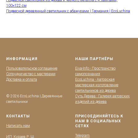
Подвесной светильник из дерева и черного металла с 4 лампами,
100×122 см
Подвесной деревянный светильник с абажурами | Германия | EcoLuchina
ИНФОРМАЦИЯ
НАШИ ПАРТНЁРЫ
Пользовательское соглашение
Eiva-Info - Пространство
Сотрудничество с мастерами
самопознания
Доставка и оплата
EcoLuchina - Авторская
мастерская изготовление
светильников из дерева
© 2026 EcoLuchina | Деревянные
Суть Дерева - Галерея авторских
светильники
изделий из дерева
КОНТАКТЫ
ПРИСОЕДИНЯЙТЕСЬ К
НАМ В СОЦИАЛЬНЫХ
Написать нам
СЕТЯХ
Telegram
ИП: Кураев Р. Ш.