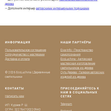
дерева
— Дополните интерьер
авторскими интерьерными подушками
ИНФОРМАЦИЯ
НАШИ ПАРТНЁРЫ
Пользовательское соглашение
Eiva-Info - Пространство
Сотрудничество с мастерами
самопознания
Доставка и оплата
EcoLuchina - Авторская
мастерская изготовление
светильников из дерева
© 2026 EcoLuchina | Деревянные
Суть Дерева - Галерея авторских
светильники
изделий из дерева
КОНТАКТЫ
ПРИСОЕДИНЯЙТЕСЬ К
НАМ В СОЦИАЛЬНЫХ
Написать нам
СЕТЯХ
Telegram
ИП: Кураев Р. Ш.
ОГРН: 322784700220940