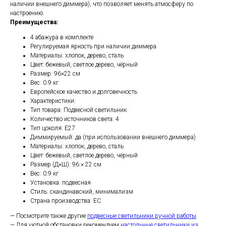
наличии внешнего диммера), что позволяет менять атмосферу по
настроению.
Преимущества:
4 абажура в комплекте
Регулируемая яркость при наличии диммера
Материалы: хлопок, дерево, сталь
Цвет: бежевый, светлое дерево, чёрный
Размер: 96×22 см
Вес: 0.9 кг
Европейское качество и долговечность
Характеристики:
Тип товара: Подвесной светильник
Количество источников света: 4
Тип цоколя: E27
Диммируемый: да (при использовании внешнего диммера)
Материалы: хлопок, дерево, сталь
Цвет: бежевый, светлое дерево, чёрный
Размер (Д×Ш): 96 × 22 см
Вес: 0.9 кг
Установка: подвесная
Стиль: скандинавский, минимализм
Страна производства: ЕС
— Посмотрите также другие
подвесные светильники ручной работы
— Для уютной обстановки рекомендуем
настольные светильники из