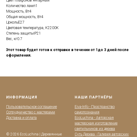
Цвет плафонов янтарный
Количество ламп1
Мощность, Вт4
Общая мощность, Вт4
ЦокольE27
Цветовая температура, K2200K
Степень защитыIP21
Вес, кг0.7
Этот товар будет готов к отправке в течении от 1до 3 дней после
оформления.
ИНФОРМАЦИЯ
НАШИ ПАРТНЁРЫ
Пользовательское соглашение
Eiva-Info - Пространство
Сотрудничество с мастерами
самопознания
Доставка и оплата
EcoLuchina - Авторская
мастерская изготовление
светильников из дерева
© 2026 EcoLuchina | Деревянные
Суть Дерева - Галерея авторских