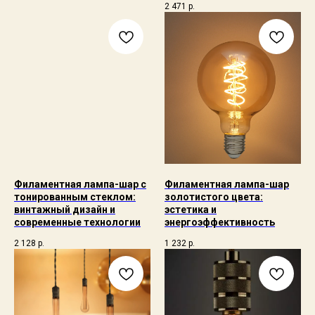
2 471
р.
Филаментная лампа-шар с
Филаментная лампа-шар
тонированным стеклом:
золотистого цвета:
винтажный дизайн и
эстетика и
современные технологии
энергоэффективность
2 128
р.
1 232
р.