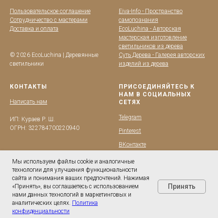
Пользовательское соглашение
Eiva-Info - Пространство
Сотрудничество с мастерами
самопознания
Доставка и оплата
EcoLuchina - Авторская
мастерская изготовление
светильников из дерева
© 2026 EcoLuchina | Деревянные
Суть Дерева - Галерея авторских
светильники
изделий из дерева
КОНТАКТЫ
ПРИСОЕДИНЯЙТЕСЬ К
НАМ В СОЦИАЛЬНЫХ
Написать нам
СЕТЯХ
Telegram
ИП: Кураев Р. Ш.
ОГРН: 322784700220940
Pinterest
BKонтакте
YouTube
Мы используем файлы cookie и аналогичные
технологии для улучшения функциональности
сайта и понимания ваших предпочтений. Нажимая
Принять
«Принять», вы соглашаетесь с использованием
нами данных технологий в маркетинговых и
аналитических целях.
Политика
конфиденциальности