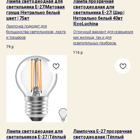
Лампа светодиодная для
Лампа прозрачная
светильника Е-27|Матовая
светодиодная для
груша |Нетрально белый
светильника E-27| Шар |
цвет | 75вт
Нетрально белый 40вт
|EcoLuchina
Лампочка подходит для
большинства светильников, люстр
Отличный вариант для освещения
и торшеров
как жилища, так и для
осветительных приборов.
79
р.
116
р.
Лампа светодиодная для
Лампочка Е-27 прозрачная
светильников Е-27 |Тёплый
светодиодная |Тёплый