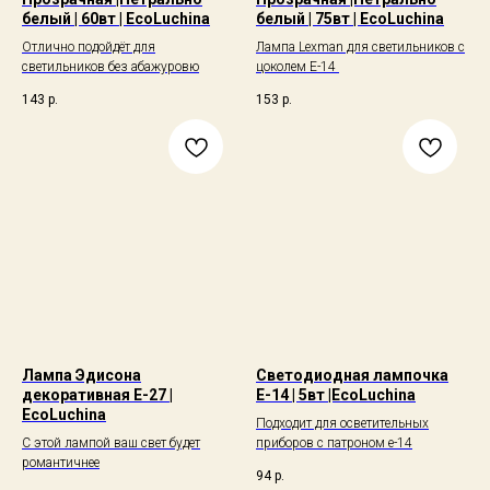
белый | 60вт | EcoLuchina
белый | 75вт | EcoLuchina
Отлично подойдёт для
Лампа Lexman для светильников с
светильников без абажуровю
цоколем Е-14
143
р.
153
р.
Лампа Эдисона
Светодиодная лампочка
декоративная E-27 |
Е-14 | 5вт |EcoLuchina
EcoLuchina
Подходит для осветительных
С этой лампой ваш свет будет
приборов с патроном е-14
романтичнее
94
р.