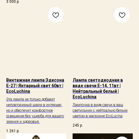
3 500
р.
Винтажная лампа Эдисона
Лампа светодиодная в
Е-27 | Янтарный свет 60вт |
виде свечи Е-14, 11вт |
EcoLuchina
Нейтральный белый |
EcoLuchina
Эта лампа не только добавит
неповторимый шарм в интерьер,
Лампочка в виде свечи в ваш
но и обеспечит комфортное
светильник с нейтрально белым
освещение без ущерба для вашего
цветом в магазине EcoLucina
зрения и здоровья.
245
р.
1 261
р.