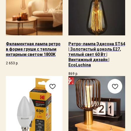
Филаментная лампа ретро
Ретро-лампа Эдисона ST64
в форме груши с теплым
| Золотистый цоколь E27,
янтарным светом 1800K
теплый свет 60 Вт |
Винтажный дизайн |
2 653
р.
EcoLuchina
869
р.