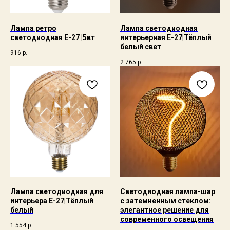
Лампа ретро
Лампа светодиодная
светодиодная Е-27 |5вт
интерьерная Е-27|Тёплый
белый свет
916
р.
2 765
р.
Лампа светодиодная для
Светодиодная лампа-шар
интерьера Е-27|Тёплый
с затемненным стеклом:
белый
элегантное решение для
современного освещения
1 554
р.