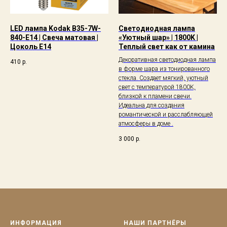
LED лампа Kodak B35-7W-
Светодиодная лампа
840-E14 | Свеча матовая |
«Уютный шар» | 1800K |
Цоколь E14
Теплый свет как от камина
Декоративная светодиодная лампа
410
р.
в форме шара из тонированного
стекла. Создает мягкий, уютный
свет с температурой 1800K,
близкой к пламени свечи.
Идеальна для создания
романтической и расслабляющей
атмосферы в доме .
3 000
р.
ИНФОРМАЦИЯ
НАШИ ПАРТНЁРЫ