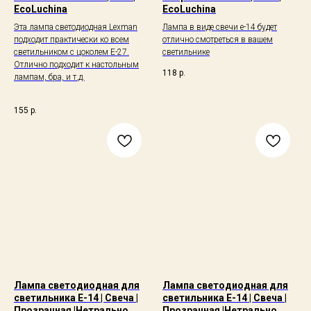
EcoLuchina
EcoLuchina
Эта лампа cветодиодная Lexman
Лампа в виде свечи е-14 будет
подходит практически ко всем
отлично смотреться в вашем
светильником с цоколем E-27.
светильнике
Отлично подходит к настольным
118
р.
лампам, бра, и т.д.
155
р.
Лампа светодиодная для
Лампа светодиодная для
светильника E-14 | Свеча |
светильника E-14 | Свеча |
Прозрачная |Нетрально
Прозрачная |Нетрально