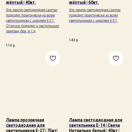
жёлтый | 40вт.
жёлтый | 60вт.
Эта лампа cветодиодная Lexmar
Эта лампа cветодиодная Lexmar
подходит практически ко всем
подходит практически ко всем
светильником с цоколем E-27.
светильником с цоколем E-27.
Отлично подходит к настольным
лампам, бра, и т.д.
143
р.
116
р.
Лампа прозрачная
Лампа светодиодная для
светодиодная для
светильника E-14 | Свеча
светильников Е-27 | 75вт|
Нетрально белый | 40вт |