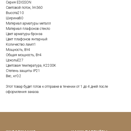
Серия EDISSON
Световой поток, lm360
Высота210
Ширина80
Материал арматуры металл
Материал плафонов стекло
Цвет арматуры бронза
Цвет плафонов янтарный
Количество ламп1
Мощность, Вт4
Общая мощность, Вт4
ЦокольE27
Цветовая температура, K2200K
Степень защиты IP21
Вес, кг0.2
Этот товар будет готов к отправке в течении от 1 до 4 дней после
оформления заказа.