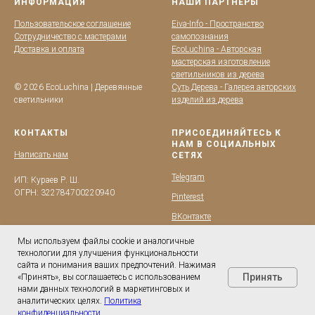
ИНФОРМАЦИЯ
НАШИ ПАРТНЁРЫ
Пользовательское соглашение
Eiva-Info - Пространство
Сотрудничество с мастерами
самопознания
Доставка и оплата
EcoLuchina - Авторская
мастерская изготовление
светильников из дерева
© 2026 EcoLuchina | Деревянные
Суть Дерева - Галерея авторских
светильники
изделий из дерева
КОНТАКТЫ
ПРИСОЕДИНЯЙТЕСЬ К
НАМ В СОЦИАЛЬНЫХ
Написать нам
СЕТЯХ
Telegram
ИП: Кураев Р. Ш.
ОГРН: 322784700220940
Pinterest
BKонтакте
YouTube
Мы используем файлы cookie и аналогичные
технологии для улучшения функциональности
сайта и понимания ваших предпочтений. Нажимая
Принять
«Принять», вы соглашаетесь с использованием
нами данных технологий в маркетинговых и
аналитических целях.
Политика
конфиденциальности