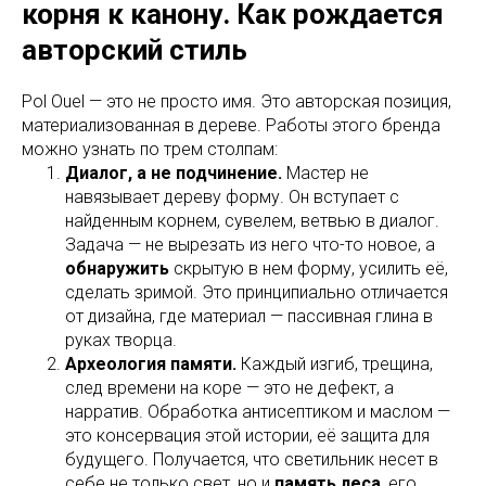
корня к канону. Как рождается
авторский стиль
Pol Ouel — это не просто имя. Это авторская позиция,
материализованная в дереве. Работы этого бренда
можно узнать по трем столпам:
Диалог, а не подчинение.
Мастер не
навязывает дереву форму. Он вступает с
найденным корнем, сувелем, ветвью в диалог.
Задача — не вырезать из него что-то новое, а
обнаружить
скрытую в нем форму, усилить её,
сделать зримой. Это принципиально отличается
от дизайна, где материал — пассивная глина в
руках творца.
Археология памяти.
Каждый изгиб, трещина,
след времени на коре — это не дефект, а
нарратив. Обработка антисептиком и маслом —
это консервация этой истории, её защита для
будущего. Получается, что светильник несет в
себе не только свет, но и
память леса
, его