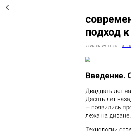
Свет, ко
совреме
подход 
2026-06-29 11:36
О Т
Введение. О
Двадцать лет н
Десять лет наз
— появились пр
лёжа на диване,
Технологии осв