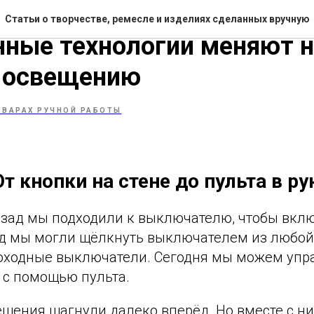
торый подчиняется: как
Статьи о творчестве, ремесле и изделиях сделанных вручную
нные технологии меняют 
к освещению
ОВАРАХ РУЧНОЙ РАБОТЫ
т кнопки на стене до пульта в ру
азад мы подходили к выключателю, чтобы вклю
ад мы могли щёлкнуть выключателем из любой
оходные выключатели. Сегодня мы можем упра
 с помощью пульта.
ещения шагнули далеко вперёд. Но вместе с н