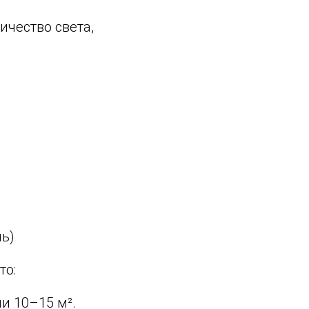
ичество света,
нь)
то:
и 10–15 м².