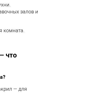
ухни.
авочных залов и
я комната.
— что
ка?
акрил — для