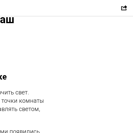
наш
ке
чить свет.
 точки комнаты
влять светом,
ими появились