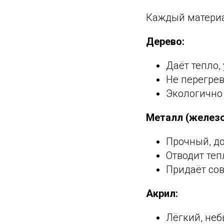
Каждый материа
Дерево:
Даёт тепло,
Не перегрев
Экологично
Металл (железо
Прочный, д
Отводит теп
Придаёт со
Акрил:
Лёгкий, не