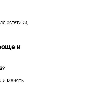
ля эстетики,
роще и
й?
к и менять