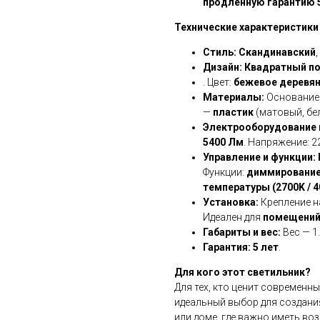
продленную гарантию 
Технические характеристики
Стиль:
Скандинавский
Дизайн:
Квадратный по
. Цвет:
бежевое деревян
Материалы:
Основание
—
пластик
(матовый, бе
Электрооборудование и
5400 Лм
. Напряжение: 2
Управление и функции:
Функции:
диммирование 
температуры (2700K / 4
Установка:
Крепление 
Идеален для
помещений 
Габариты и вес:
Вес — 1.
Гарантия:
5 лет
.
Для кого этот светильник?
Для тех, кто ценит современн
идеальный выбор для создан
или доме, где важно иметь в