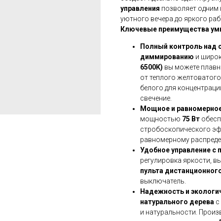
управления
позволяет одним 
уютного вечера до яркого раб
Ключевые преимущества умн
Полный контроль над 
диммированию
и широ
6500К)
вы можете плавно
от теплого желтоватого
белого для концентраци
свечение.
Мощное и равномерное
мощностью
75 Вт
обесп
стробоскопического эф
равномерному распреде
Удобное управление с п
регулировка яркости, в
пульта дистанционног
выключатель.
Надежность и экологи
натурального дерева
с
и натуральности. Произ