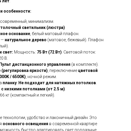
5 лет
.
 и особенности:
, современный, минимализм.
толочный светильник (люстра)
ное основание
, белый матовый плафон.
 —
натуральное дерево
(матовое, бежевый). Плафон
лый).
 свет:
Мощность:
75 Вт (72 Вт)
. Световой поток:
20 В.
Пульт дистанционного управления
(в комплекте).
(регулировка яркости)
, переключение
цветовой
000K / 6500K)
, ночной режим.
на
планку
.
Не подходит для натяжных потолков
.
с низкими потолками (от 2.5 м)
.
66 кг (компактный и легкий).
ые технологии, удобство и лаконичный дизайн. Это
ия
основного освещения
в современной квартире
озможность быстро адаптировать свет под разные