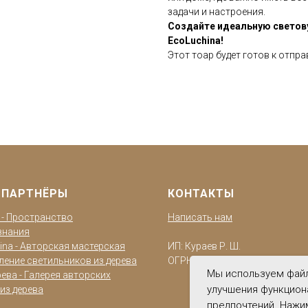
задачи и настроения.
Создайте идеальную светов
EcoLuchina!
Этот тоар будет готов к отпра
 ПАРТНЁРЫ
КОНТАКТЫ
o - Пространство
Написать нам
знания
ina - Авторская мастерская
ИП: Кураев Р. Ш.
ление светильников из дерева
ОГРН: 322784700220940
Мы используем файл
ева - Галерея авторских
улучшения функцион
из дерева
предпочтений. Нажи