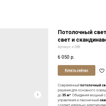
Потолочный свет
свет и скандинав
Артикул:
е-288
6 050
р.
Купить сейчас
Современный
потолочный св
решение для основного освещ
до
35 м²
. Объединяя мощный 
управления и лаконичный
ска
создает идеально адаптируем