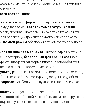
касанием менять сценарии освещения — от теплого
очего дня.
ого светильника:
световой атмосферой.
Благодаря встроенному
кому диапазону
цветовой температуры (2700К –
 регулировать яркость и выбирать оттенок света:
 для релаксации до нейтрального или холодного
и.
Ночной режим
обеспечивает комфортное мягкое
 освещение без мерцания.
Светодиодная матрица
ечивает яркий,
безопасный для зрения свет
без
фекта. Квадратная форма плафона способствует
лению света по всему помещению.
ульта ДУ.
Все настройки — включение/выключение,
ыбор цветовой температуры — доступны с удобного
о управления
. Больше не нужно вставать или искать
чность.
Корпус светильника выполнен из
 матовой обработкой, что добавляет интерьеру тепла
водитель уверен в качестве и предоставляет