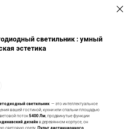
одиодный светильник : умный
ская эстетика
етодиодный светильник
— это интеллектуальное
ения вашей гостиной, кухни или спальни площадью
световой поток
5400 Лм
, продвинутые функции
ндинавский дизайн
в деревянном корпусе, он
ую световую среду.
Пульт дистанционного