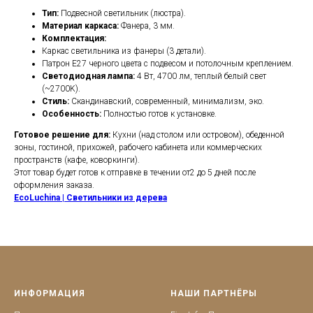
Тип:
Подвесной светильник (люстра).
Материал каркаса:
Фанера, 3 мм.
Комплектация:
Каркас светильника из фанеры (3 детали).
Патрон E27 черного цвета с подвесом и потолочным креплением.
Светодиодная лампа:
4 Вт, 4700 лм, теплый белый свет
(~2700K).
Стиль:
Скандинавский, современный, минимализм, эко.
Особенность:
Полностью готов к установке.
Готовое решение для:
Кухни (над столом или островом), обеденной
зоны, гостиной, прихожей, рабочего кабинета или коммерческих
пространств (кафе, коворкинги).
Этот товар будет готов к отправке в течении от2 до 5 дней после
оформления заказа.
EcoLuchina | Светильники из дерева
ИНФОРМАЦИЯ
НАШИ ПАРТНЁРЫ