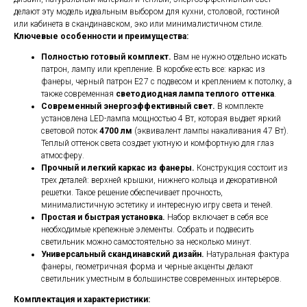
делают эту модель идеальным выбором для кухни, столовой, гостиной
или кабинета в скандинавском, эко или минималистичном стиле.
Ключевые особенности и преимущества:
Полностью готовый комплект.
Вам не нужно отдельно искать
патрон, лампу или крепление. В коробке есть все: каркас из
фанеры, черный патрон E27 с подвесом и креплением к потолку, а
также современная
светодиодная лампа теплого оттенка
.
Современный энергоэффективный свет.
В комплекте
установлена LED-лампа мощностью 4 Вт, которая выдает яркий
световой поток
4700 лм
(эквивалент лампы накаливания 47 Вт).
Теплый оттенок света создает уютную и комфортную для глаз
атмосферу.
Прочный и легкий каркас из фанеры.
Конструкция состоит из
трех деталей: верхней крышки, нижнего кольца и декоративной
решетки. Такое решение обеспечивает прочность,
минималистичную эстетику и интересную игру света и теней.
Простая и быстрая установка.
Набор включает в себя все
необходимые крепежные элементы. Собрать и подвесить
светильник можно самостоятельно за несколько минут.
Универсальный скандинавский дизайн.
Натуральная фактура
фанеры, геометричная форма и черные акценты делают
светильник уместным в большинстве современных интерьеров.
Комплектация и характеристики: