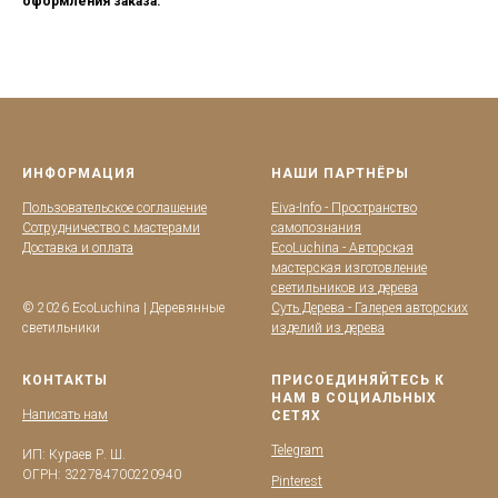
оформления заказа.
ИНФОРМАЦИЯ
НАШИ ПАРТНЁРЫ
Пользовательское соглашение
Eiva-Info - Пространство
Сотрудничество с мастерами
самопознания
Доставка и оплата
EcoLuchina - Авторская
мастерская изготовление
светильников из дерева
© 2026 EcoLuchina | Деревянные
Суть Дерева - Галерея авторских
светильники
изделий из дерева
КОНТАКТЫ
ПРИСОЕДИНЯЙТЕСЬ К
НАМ В СОЦИАЛЬНЫХ
Написать нам
СЕТЯХ
Telegram
ИП: Кураев Р. Ш.
ОГРН: 322784700220940
Pinterest