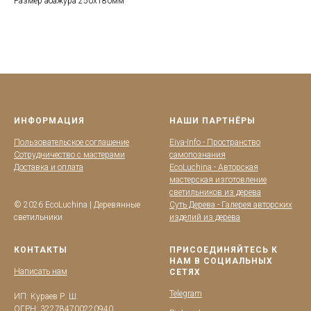
Размер абажура 250х180мм
ИНФОРМАЦИЯ
НАШИ ПАРТНЁРЫ
Пользовательское соглашение
Eiva-Info - Пространство
Сотрудничество с мастерами
самопознания
Доставка и оплата
EcoLuchina - Авторская
мастерская изготовление
светильников из дерева
© 2026 EcoLuchina | Деревянные
Суть Дерева - Галерея авторских
светильники
изделий из дерева
КОНТАКТЫ
ПРИСОЕДИНЯЙТЕСЬ К
НАМ В СОЦИАЛЬНЫХ
Написать нам
СЕТЯХ
Telegram
ИП: Кураев Р. Ш.
ОГРН: 322784700220940