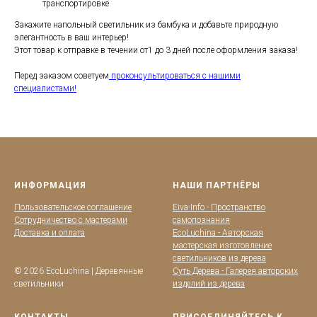
транспортировке
Закажите напольный светильник из бамбука и добавьте природную
элегантность в ваш интерьер!
Этот товар к отправке в течении от1 до 3 дней после оформления заказа!
Перед заказом советуем
проконсультироваться с нашими
специалистами!
ИНФОРМАЦИЯ
НАШИ ПАРТНЁРЫ
Пользовательское соглашение
Eiva-Info - Пространство
Сотрудничество с мастерами
самопознания
Доставка и оплата
EcoLuchina - Авторская
мастерская изготовление
светильников из дерева
© 2026 EcoLuchina | Деревянные
Суть Дерева - Галерея авторских
светильники
изделий из дерева