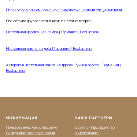
Перед оформлением проконсультируйтесь с нашими специалистами.
Посмотрите другие светильники из этой категории:
Настольная деревянная лампа | Германия | EcoLuchina
Настольная лампа из дуба | Германия | EcoLuchina
Авторская настольная лампа из дерева. Ручная работа. | Германия |
EcoLuchina
ИНФОРМАЦИЯ
НАШИ ПАРТНЁРЫ
Пользовательское соглашение
Eiva-Info - Пространство
Сотрудничество с мастерами
самопознания