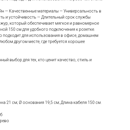
айн — Качественные материалы — Универсальность в
ть и устойчивость — Длительный срок службы
ажур, который обеспечивает мягкое и равномерное
иной 150 см для удобного подключения к розетке.
о подходит для использования в офисе, домашнем
 любом другом месте, где требуется хорошее
ый выбор для тех, кто ценит качество, стиль и
а 21 см; Ø основания 19,5 см; Длина кабеля 150 см.
уб
ерево