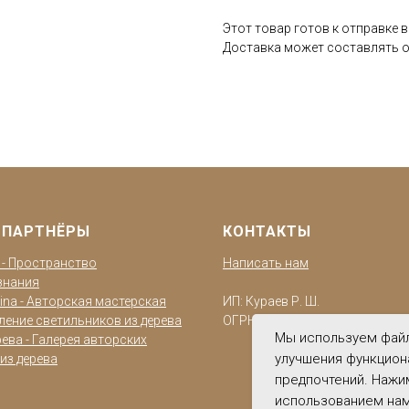
Этот товар готов к отправке в 
Доставка может составлять от
 ПАРТНЁРЫ
КОНТАКТЫ
o - Пространство
Написать нам
знания
ina - Авторская мастерская
ИП: Кураев Р. Ш.
ление светильников из дерева
ОГРН: 322784700220940
Мы используем файл
ева - Галерея авторских
улучшения функцион
из дерева
предпочтений. Нажи
использованием нам