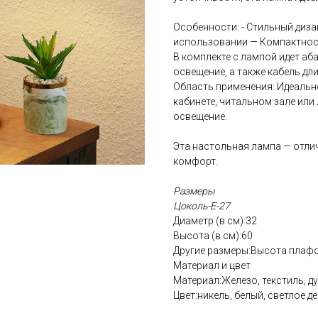
Особенности: - Стильный диз
использовании — Компактнос
В комплекте с лампой идет аб
освещение, а также кабель дл
Область применения: Идеальн
кабинете, читальном зале или
освещение.
Эта настольная лампа — отличн
комфорт.
Размеры
Цоколь-Е-27
Диаметр (в см):32
Высота (в см):60
Другие размеры:Высота плафон
Материал и цвет
Материал:Железо, текстиль, д
Цвет:никель, белый, светлое д