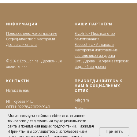
ИНФОРМАЦИЯ
НАШИ ПАРТНЁРЫ
Пользовательское соглашение
Eiva-Info - Пространство
Сотрудничество с мастерами
самопознания
Доставка и оплата
EcoLuchina - Авторская
мастерская изготовление
светильников из дерева
© 2026 EcoLuchina | Деревянные
Суть Дерева - Галерея авторских
светильники
изделий из дерева
КОНТАКТЫ
ПРИСОЕДИНЯЙТЕСЬ К
НАМ В СОЦИАЛЬНЫХ
Написать нам
СЕТЯХ
Telegram
ИП: Кураев Р. Ш.
ОГРН: 322784700220940
Pinterest
Мы используем файлы cookie и аналогичные
BKонтакте
технологии для улучшения функциональности
YouTube
сайта и понимания ваших предпочтений. Нажимая
Принять
«Принять», вы соглашаетесь с использованием
нами данных технологий в маркетинговых и