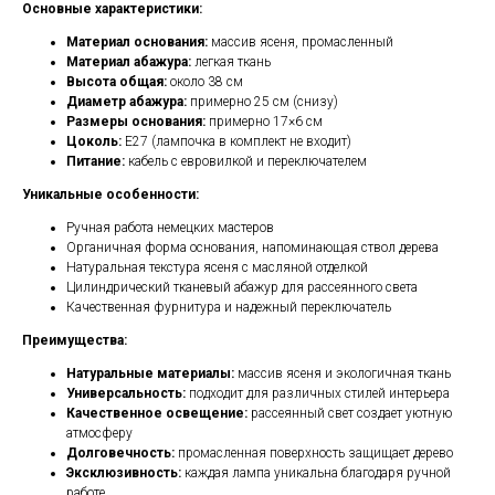
Основные характеристики:
Материал основания:
массив ясеня, промасленный
Материал абажура:
легкая ткань
Высота общая:
около 38 см
Диаметр абажура:
примерно 25 см (снизу)
Размеры основания:
примерно 17×6 см
Цоколь:
E27 (лампочка в комплект не входит)
Питание:
кабель с евровилкой и переключателем
Уникальные особенности:
Ручная работа немецких мастеров
Органичная форма основания, напоминающая ствол дерева
Натуральная текстура ясеня с масляной отделкой
Цилиндрический тканевый абажур для рассеянного света
Качественная фурнитура и надежный переключатель
Преимущества:
Натуральные материалы:
массив ясеня и экологичная ткань
Универсальность:
подходит для различных стилей интерьера
Качественное освещение:
рассеянный свет создает уютную
атмосферу
Долговечность:
промасленная поверхность защищает дерево
Эксклюзивность:
каждая лампа уникальна благодаря ручной
работе