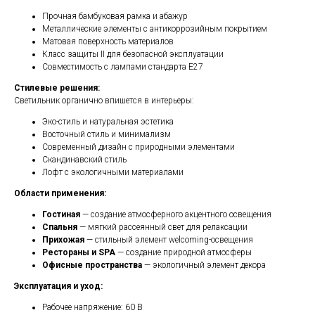
Прочная бамбуковая рамка и абажур
Металлические элементы с антикоррозийным покрытием
Матовая поверхность материалов
Класс защиты II для безопасной эксплуатации
Совместимость с лампами стандарта E27
Стилевые решения:
Светильник органично впишется в интерьеры:
Эко-стиль и натуральная эстетика
Восточный стиль и минимализм
Современный дизайн с природными элементами
Скандинавский стиль
Лофт с экологичными материалами
Области применения:
Гостиная
— создание атмосферного акцентного освещения
Спальня
— мягкий рассеянный свет для релаксации
Прихожая
— стильный элемент welcoming-освещения
Рестораны и SPA
— создание природной атмосферы
Офисные пространства
— экологичный элемент декора
Эксплуатация и уход:
Рабочее напряжение: 60 В