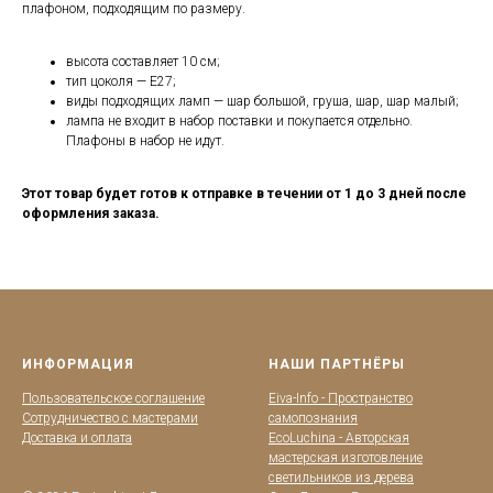
плафоном, подходящим по размеру.
высота составляет 10 см;
тип цоколя — Е27;
виды подходящих ламп — шар большой, груша, шар, шар малый;
лампа не входит в набор поставки и покупается отдельно.
Плафоны в набор не идут.
Этот товар будет готов к отправке в течении от 1 до 3 дней после
оформления заказа.
ИНФОРМАЦИЯ
НАШИ ПАРТНЁРЫ
Пользовательское соглашение
Eiva-Info - Пространство
Сотрудничество с мастерами
самопознания
Доставка и оплата
EcoLuchina - Авторская
мастерская изготовление
светильников из дерева