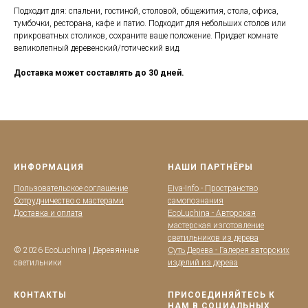
Подходит для: спальни, гостиной, столовой, общежития, стола, офиса,
тумбочки, ресторана, кафе и патио. Подходит для небольших столов или
прикроватных столиков, сохраните ваше положение. Придает комнате
великолепный деревенский/готический вид.
Доставка может составлять до 30 дней.
ИНФОРМАЦИЯ
НАШИ ПАРТНЁРЫ
Пользовательское соглашение
Eiva-Info - Пространство
Сотрудничество с мастерами
самопознания
Доставка и оплата
EcoLuchina - Авторская
мастерская изготовление
светильников из дерева
© 2026 EcoLuchina | Деревянные
Суть Дерева - Галерея авторских
светильники
изделий из дерева
КОНТАКТЫ
ПРИСОЕДИНЯЙТЕСЬ К
НАМ В СОЦИАЛЬНЫХ