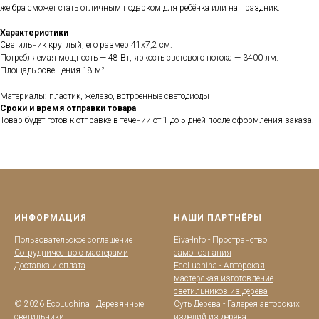
же бра сможет стать отличным подарком для ребёнка или на праздник.
Характеристики
Светильник круглый, его размер 41x7,2 см.
Потребляемая мощность — 48 Вт, яркость светового потока — 3400 лм.
Площадь освещения 18 м²
Материалы: пластик, железо, встроенные светодиоды
Сроки и время отправки товара
Товар будет готов к отправке в течении от 1 до 5 дней после оформления заказа.
ИНФОРМАЦИЯ
НАШИ ПАРТНЁРЫ
Пользовательское соглашение
Eiva-Info - Пространство
Сотрудничество с мастерами
самопознания
Доставка и оплата
EcoLuchina - Авторская
мастерская изготовление
светильников из дерева
© 2026 EcoLuchina | Деревянные
Суть Дерева - Галерея авторских
светильники
изделий из дерева