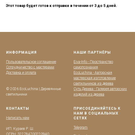
Этот товар будет готов к отправке в течении от 3 до 5 дней.
ИНФОРМАЦИЯ
НАШИ ПАРТНЁРЫ
Пользовательское соглашение
Eiva-Info - Пространство
Сотрудничество с мастерами
самопознания
Доставка и оплата
EcoLuchina - Авторская
мастерская изготовление
светильников из дерева
© 2026 EcoLuchina | Деревянные
Суть Дерева - Галерея авторских
светильники
изделий из дерева
КОНТАКТЫ
ПРИСОЕДИНЯЙТЕСЬ К
НАМ В СОЦИАЛЬНЫХ
Написать нам
СЕТЯХ
Telegram
ИП: Кураев Р. Ш.
ОГРН: 322784700220940