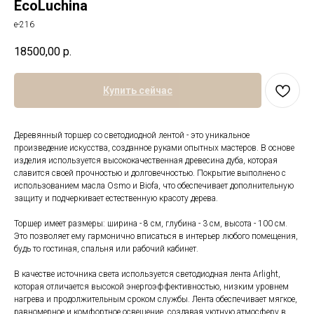
EcoLuchina
е-216
18500,00
р.
Купить сейчас
Деревянный торшер со светодиодной лентой - это уникальное
произведение искусства, созданное руками опытных мастеров. В основе
изделия используется высококачественная древесина дуба, которая
славится своей прочностью и долговечностью. Покрытие выполнено с
использованием масла Osmo и Biofa, что обеспечивает дополнительную
защиту и подчеркивает естественную красоту дерева.
Торшер имеет размеры: ширина - 8 см, глубина - 3 см, высота - 100 см.
Это позволяет ему гармонично вписаться в интерьер любого помещения,
будь то гостиная, спальня или рабочий кабинет.
В качестве источника света используется светодиодная лента Arlight,
которая отличается высокой энергоэффективностью, низким уровнем
нагрева и продолжительным сроком службы. Лента обеспечивает мягкое,
равномерное и комфортное освещение, создавая уютную атмосферу в