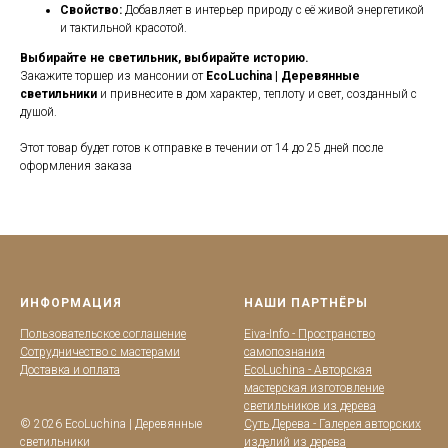
Свойство:
Добавляет в интерьер природу с её живой энергетикой
и тактильной красотой.
Выбирайте не светильник, выбирайте историю.
Закажите торшер из мансонии от
EcoLuchina | Деревянные
светильники
и привнесите в дом характер, теплоту и свет, созданный с
душой.
Этот товар будет готов к отправке в течении от 14 до 25 дней после
оформления заказа
ИНФОРМАЦИЯ
НАШИ ПАРТНЁРЫ
Пользовательское соглашение
Eiva-Info - Пространство
Сотрудничество с мастерами
самопознания
Доставка и оплата
EcoLuchina - Авторская
мастерская изготовление
светильников из дерева
© 2026 EcoLuchina | Деревянные
Суть Дерева - Галерея авторских
светильники
изделий из дерева