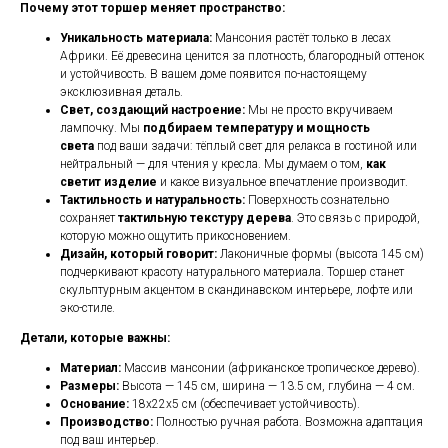
Почему этот торшер меняет пространство:
Уникальность материала:
Мансония растёт только в лесах
Африки. Её древесина ценится за плотность, благородный оттенок
и устойчивость. В вашем доме появится по-настоящему
эксклюзивная деталь.
Свет, создающий настроение:
Мы не просто вкручиваем
лампочку. Мы
подбираем температуру и мощность
света
под ваши задачи: тёплый свет для релакса в гостиной или
нейтральный — для чтения у кресла. Мы думаем о том,
как
светит изделие
и какое визуальное впечатление производит.
Тактильность и натуральность:
Поверхность сознательно
сохраняет
тактильную текстуру дерева
. Это связь с природой,
которую можно ощутить прикосновением.
Дизайн, который говорит:
Лаконичные формы (высота 145 см)
подчеркивают красоту натурального материала. Торшер станет
скульптурным акцентом в скандинавском интерьере, лофте или
эко-стиле.
Детали, которые важны:
Материал:
Массив мансонии (африканское тропическое дерево).
Размеры:
Высота — 145 см, ширина — 13.5 см, глубина — 4 см.
Основание:
18x22x5 см (обеспечивает устойчивость).
Производство:
Полностью ручная работа. Возможна адаптация
под ваш интерьер.