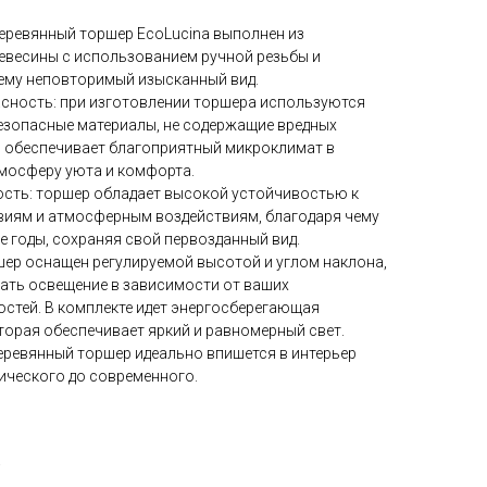
еревянный торшер EcoLucina выполнен из
евесины с использованием ручной резьбы и
 ему неповторимый изысканный вид.
асность: при изготовлении торшера используются
езопасные материалы, не содержащие вредных
о обеспечивает благоприятный микроклимат в
тмосферу уюта и комфорта.
ость: торшер обладает высокой устойчивостью к
виям и атмосферным воздействиям, благодаря чему
е годы, сохраняя свой первозданный вид.
ер оснащен регулируемой высотой и углом наклона,
ать освещение в зависимости от ваших
остей. В комплекте идет энергосберегающая
торая обеспечивает яркий и равномерный свет.
еревянный торшер идеально впишется в интерьер
сического до современного.
a