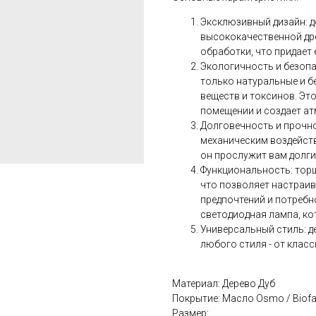
Эксклюзивный дизайн: д
высококачественной др
обработки, что придает
Экологичность и безоп
только натуральные и б
веществ и токсинов. Эт
помещении и создает а
Долговечность и прочн
механическим воздейст
он прослужит вам долги
Функциональность: торш
что позволяет настраив
предпочтений и потребн
светодиодная лампа, ко
Универсальный стиль: д
любого стиля - от клас
Материал: Дерево Дуб
Покрытие: Масло Osmo / Biof
Размер: