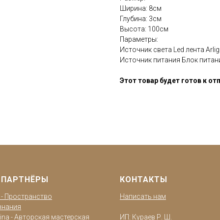
Ширина: 8см
Глубина: 3см
Высота: 100см
Параметры:
Источник света Led лента Arli
Источник питания Блок питания
Этот товар будет готов к отп
 ПАРТНЁРЫ
КОНТАКТЫ
o - Пространство
Написать нам
знания
ina - Авторская мастерская
ИП: Кураев Р. Ш.