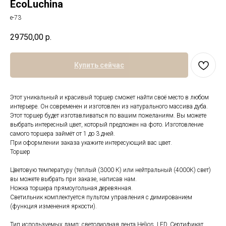
EcoLuchina
е-73
29750,00
р.
Купить сейчас
Этот уникальный и красивый торшер сможет найти своё место в любом
интерьере. Он современен и изготовлен из натурального массива дуба.
Этот торшер будет изготавливаться по вашим пожеланиям. Вы можете
выбрать интересный цвет, который предложен на фото. Изготовление
самого торшера займёт от 1 до 3 дней.
При оформлении заказа укажите интересующий вас цвет.
Торшер
Цветовую температуру (теплый (3000 К) или нейтральный (4000К) свет)
вы можете выбрать при заказе, написав нам.
Ножка торшера прямоугольная деревянная.
Светильник комплектуется пультом управления с димированием
(функция изменения яркости).
Тип используемых ламп: светодиодная лента Helios, LED. Сертификат