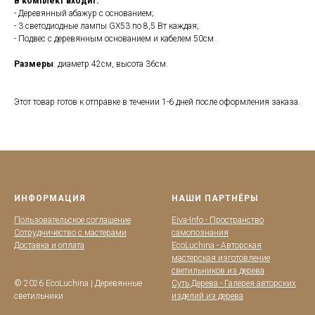
В комплект входит:
- Деревянный абажур с основанием;
- 3 светодиодные лампы GX53 по 8,5 Вт каждая;
- Подвес с деревянным основанием и кабелем 50см.
Размеры
: диаметр 42см, высота 36см.
Этот товар готов к отправке в течении 1-6 дней после оформления заказа.
ИНФОРМАЦИЯ
НАШИ ПАРТНЁРЫ
Пользовательское соглашение
Eiva-Info - Пространство
Сотрудничество с мастерами
самопознания
Доставка и оплата
EcoLuchina - Авторская
мастерская изготовление
светильников из дерева
© 2026 EcoLuchina | Деревянные
Суть Дерева - Галерея авторских
светильники
изделий из дерева