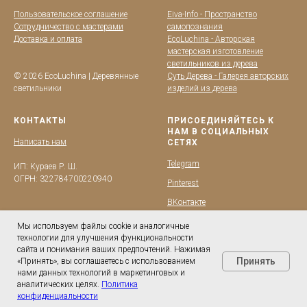
Пользовательское соглашение
Eiva-Info - Пространство
Сотрудничество с мастерами
самопознания
Доставка и оплата
EcoLuchina - Авторская
мастерская изготовление
светильников из дерева
© 2026 EcoLuchina | Деревянные
Суть Дерева - Галерея авторских
светильники
изделий из дерева
КОНТАКТЫ
ПРИСОЕДИНЯЙТЕСЬ К
НАМ В СОЦИАЛЬНЫХ
Написать нам
СЕТЯХ
Telegram
ИП: Кураев Р. Ш.
ОГРН: 322784700220940
Pinterest
BKонтакте
YouTube
Мы используем файлы cookie и аналогичные
технологии для улучшения функциональности
сайта и понимания ваших предпочтений. Нажимая
Принять
«Принять», вы соглашаетесь с использованием
нами данных технологий в маркетинговых и
аналитических целях.
Политика
конфиденциальности