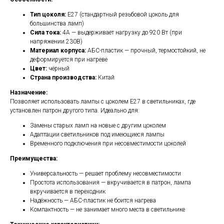
Тип цоколя:
E27 (стандартный резьбовой цоколь для
большинства ламп)
Сила тока:
4А — выдерживает нагрузку до 920 Вт (при
напряжении 230В)
Материал корпуса:
АБС-пластик — прочный, термостойкий, не
деформируется при нагреве
Цвет:
чёрный
Страна производства:
Китай
Назначение:
Позволяет использовать лампы с цоколем E27 в светильниках, где
установлен патрон другого типа. Идеально для:
Замены старых ламп на новые с другим цоколем
Адаптации светильников под имеющиеся лампы
Временного подключения при несовместимости цоколей
Преимущества:
Универсальность — решает проблему несовместимости
Простота использования — вкручивается в патрон, лампа
вкручивается в переходник
Надёжность — АБС-пластик не боится нагрева
Компактность — не занимает много места в светильнике