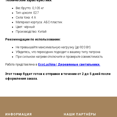
Технические характеристики:
Вес брутто: 0,105 кг
Тип цоколя: E27
Сила тока: 4 А
Материал корпуса: АБС-пластик
Цвет: чёрный
Производство: Китай
Рекомендации по использованию:
Не превышайте максимальную нагрузку (до 920 Вт)
Убедитесь, что переходник подходит к вашему типу патрона
При сильном нагреве отключите и проверьте совместимость
Работа представлена в
EcoLuchina | Деревянные светильники.
Этот товар будет готов к отправке в течении от 2 до 5 дней после
оформления заказа.
ИНФОРМАЦИЯ
НАШИ ПАРТНЁРЫ