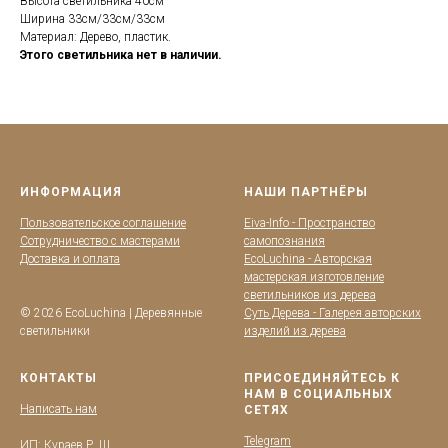
Высота светильника 40см
Ширина 33см/33см/33см
Материал: Дерево, пластик.
Этого светильника нет в наличии.
ИНФОРМАЦИЯ
НАШИ ПАРТНЁРЫ
Пользовательское соглашение
Eiva-Info - Пространство
Сотрудничество с мастерами
самопознания
Доставка и оплата
EcoLuchina - Авторская
мастерская изготовление
светильников из дерева
© 2026 EcoLuchina | Деревянные
Суть Дерева - Галерея авторских
светильники
изделий из дерева
КОНТАКТЫ
ПРИСОЕДИНЯЙТЕСЬ К
НАМ В СОЦИАЛЬНЫХ
Написать нам
СЕТЯХ
Telegram
ИП: Кураев Р. Ш.