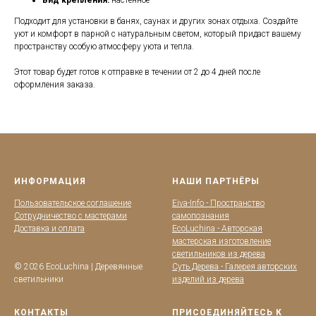
Вид крепления:
настенное
Подходит для установки в банях, саунах и других зонах отдыха. Создайте
уют и комфорт в парной с натуральным светом, который придаст вашему
пространству особую атмосферу уюта и тепла.
Этот товар будет готов к отправке в течении от 2 до 4 дней после
оформления заказа.
ИНФОРМАЦИЯ
НАШИ ПАРТНЁРЫ
Пользовательское соглашение
Eiva-Info - Пространство
Сотрудничество с мастерами
самопознания
Доставка и оплата
EcoLuchina - Авторская
мастерская изготовление
светильников из дерева
© 2026 EcoLuchina | Деревянные
Суть Дерева - Галерея авторских
светильники
изделий из дерева
КОНТАКТЫ
ПРИСОЕДИНЯЙТЕСЬ К