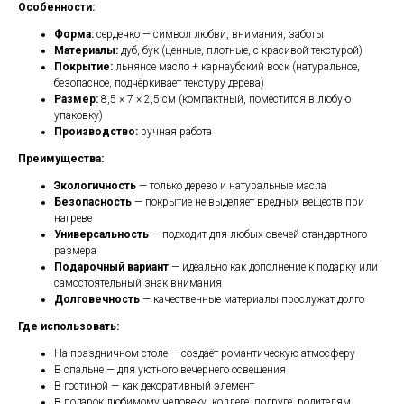
Особенности:
Форма:
сердечко — символ любви, внимания, заботы
Материалы:
дуб, бук (ценные, плотные, с красивой текстурой)
Покрытие:
льняное масло + карнаубский воск (натуральное,
безопасное, подчёркивает текстуру дерева)
Размер:
8,5 × 7 × 2,5 см (компактный, поместится в любую
упаковку)
Производство:
ручная работа
Преимущества:
Экологичность
— только дерево и натуральные масла
Безопасность
— покрытие не выделяет вредных веществ при
нагреве
Универсальность
— подходит для любых свечей стандартного
размера
Подарочный вариант
— идеально как дополнение к подарку или
самостоятельный знак внимания
Долговечность
— качественные материалы прослужат долго
Где использовать:
На праздничном столе — создаёт романтическую атмосферу
В спальне — для уютного вечернего освещения
В гостиной — как декоративный элемент
В подарок любимому человеку, коллеге, подруге, родителям