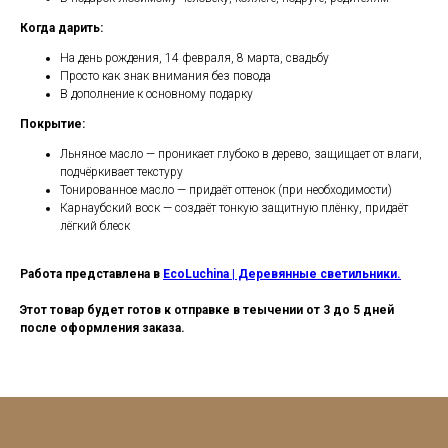
Когда дарить:
На день рождения, 14 февраля, 8 марта, свадьбу
Просто как знак внимания без повода
В дополнение к основному подарку
Покрытие:
Льняное масло — проникает глубоко в дерево, защищает от влаги,
подчёркивает текстуру
Тонированное масло — придаёт оттенок (при необходимости)
Карнаубский воск — создаёт тонкую защитную плёнку, придаёт
лёгкий блеск
Работа представлена в
EcoLuchina | Деревянные светильники.
Этот товар будет готов к отправке в теычении от 3 до 5 дней
после оформления заказа.