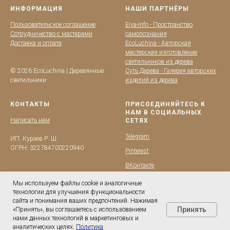
ИНФОРМАЦИЯ
НАШИ ПАРТНЁРЫ
Пользовательское соглашение
Eiva-Info - Пространство
Сотрудничество с мастерами
самопознания
Доставка и оплата
EcoLuchina - Авторская
мастерская изготовление
светильников из дерева
© 2026 EcoLuchina | Деревянные
Суть Дерева - Галерея авторских
светильники
изделий из дерева
КОНТАКТЫ
ПРИСОЕДИНЯЙТЕСЬ К
НАМ В СОЦИАЛЬНЫХ
Написать нам
СЕТЯХ
Telegram
ИП: Кураев Р. Ш.
ОГРН: 322784700220940
Pinterest
BKонтакте
YouTube
Мы используем файлы cookie и аналогичные
технологии для улучшения функциональности
сайта и понимания ваших предпочтений. Нажимая
Принять
«Принять», вы соглашаетесь с использованием
нами данных технологий в маркетинговых и
аналитических целях.
Политика