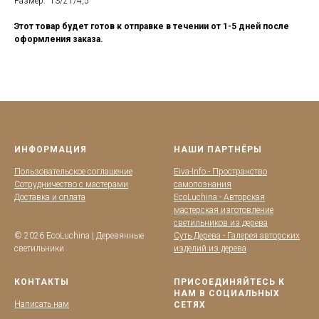
Размер: 13/21/4,5
Этот товар будет готов к отправке в течении от 1-5 дней после
оформления заказа.
ИНФОРМАЦИЯ
НАШИ ПАРТНЁРЫ
Пользовательское соглашение
Eiva-Info - Пространство
Сотрудничество с мастерами
самопознания
Доставка и оплата
EcoLuchina - Авторская
мастерская изготовление
светильников из дерева
© 2026 EcoLuchina | Деревянные
Суть Дерева - Галерея авторских
светильники
изделий из дерева
КОНТАКТЫ
ПРИСОЕДИНЯЙТЕСЬ К
НАМ В СОЦИАЛЬНЫХ
Написать нам
СЕТЯХ