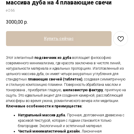
массива дуба на 4 плавающие свечи
е-266
3000,00
р.
Купить сейчас
Этот элегантный
подсвечник из дуба
воплощает философию
современного минимализма, где красота заключена в чистоте линий,
натуральности материала и идеальных пропорциях. Изготовленный из
цельного массива дуба, он имеет четыре аккуратных углубления для
стандартных
плавающих свечей (таблеток)
, создавая симметричную
и стильную композицию пламени. Поверхность обработана маслом и
тонирована , приобретая гладкую,
шелковистую фактуру
, приятную на
ощупь. Это идеальный акцент для создания камерной, расслабляющей
атмосферы во время ужина, романтического вечера или медитации.
Ключевые особенности и преимущества:
Натуральный массив дуба.
Прочная, долговечная древесина с
красивой текстурой, которая с годами становится только
благороднее. Экологичный и эстетичный материал.
Чистый минималистичный дизайн.
Лаконичная