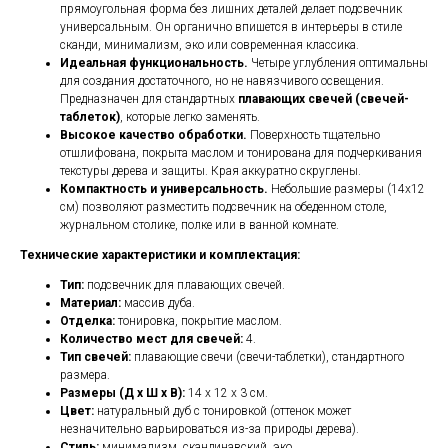
прямоугольная форма без лишних деталей делает подсвечник
универсальным. Он органично впишется в интерьеры в стиле
сканди, минимализм, эко или современная классика.
Идеальная функциональность.
Четыре углубления оптимальны
для создания достаточного, но не навязчивого освещения.
Предназначен для стандартных
плавающих свечей (свечей-
таблеток)
, которые легко заменять.
Высокое качество обработки.
Поверхность тщательно
отшлифована, покрыта маслом и тонирована для подчеркивания
текстуры дерева и защиты. Края аккуратно скруглены.
Компактность и универсальность.
Небольшие размеры (14x12
см) позволяют разместить подсвечник на обеденном столе,
журнальном столике, полке или в ванной комнате.
Технические характеристики и комплектация:
Тип:
подсвечник для плавающих свечей.
Материал:
массив дуба.
Отделка:
тонировка, покрытие маслом.
Количество мест для свечей:
4.
Тип свечей:
плавающие свечи (свечи-таблетки), стандартного
размера.
Размеры (Д x Ш x В):
14 x 12 x 3 см.
Цвет:
натуральный дуб с тонировкой (оттенок может
незначительно варьироваться из-за природы дерева).
Стиль:
минимализм, скандинавский, эко.