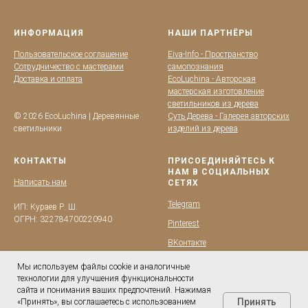
ИНФОРМАЦИЯ
НАШИ ПАРТНЁРЫ
Пользовательское соглашение
Eiva-Info - Пространство
Сотрудничество с мастерами
самопознания
Доставка и оплата
EcoLuchina - Авторская
мастерская изготовление
светильников из дерева
© 2026 EcoLuchina | Деревянные
Суть Дерева - Галерея авторских
светильники
изделий из дерева
КОНТАКТЫ
ПРИСОЕДИНЯЙТЕСЬ К
НАМ В СОЦИАЛЬНЫХ
Написать нам
СЕТЯХ
Telegram
ИП: Кураев Р. Ш.
ОГРН: 322784700220940
Pinterest
BKонтакте
YouTube
Мы используем файлы cookie и аналогичные
технологии для улучшения функциональности
сайта и понимания ваших предпочтений. Нажимая
Принять
«Принять», вы соглашаетесь с использованием