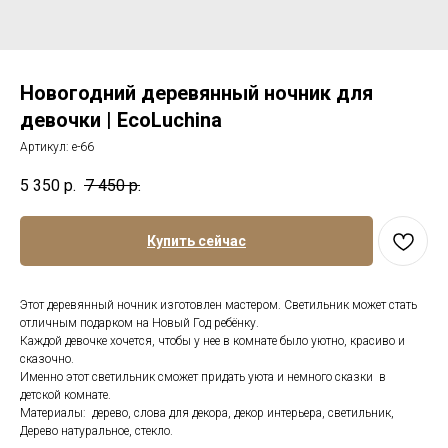
Новогодний деревянный ночник для
девочки | EcoLuchina
Артикул:
е-66
5 350
р.
7 450
р.
Купить сейчас
Этот деревянный ночник изготовлен мастером. Светильник может стать
отличным подарком на Новый Год ребёнку.
Каждой девочке хочется, чтобы у нее в комнате было уютно, красиво и
сказочно.
Именно этот светильник сможет придать уюта и немного сказки в
детской комнате.
Материалы: дерево, слова для декора, декор интерьера, светильник,
Дерево натуральное, стекло.