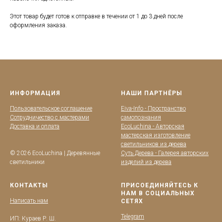
Этот товар будет готов к отправке в течении от 1 до 3 дней после
оформления заказа.
ИНФОРМАЦИЯ
НАШИ ПАРТНЁРЫ
Пользовательское соглашение
Eiva-Info - Пространство
Сотрудничество с мастерами
самопознания
Доставка и оплата
EcoLuchina - Авторская
мастерская изготовление
светильников из дерева
© 2026 EcoLuchina | Деревянные
Суть Дерева - Галерея авторских
светильники
изделий из дерева
КОНТАКТЫ
ПРИСОЕДИНЯЙТЕСЬ К
НАМ В СОЦИАЛЬНЫХ
Написать нам
СЕТЯХ
Telegram
ИП: Кураев Р. Ш.