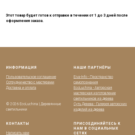
Этот товар будет готов к отправке в течении от 1 до 3 дней после
оформления заказа.
ИНФОРМАЦИЯ
НАШИ ПАРТНЁРЫ
Пользовательское соглашение
Eiva-Info - Пространство
Сотрудничество с мастерами
самопознания
Доставка и оплата
EcoLuchina - Авторская
мастерская изготовление
светильников из дерева
© 2026 EcoLuchina | Деревянные
Суть Дерева - Галерея авторских
светильники
изделий из дерева
КОНТАКТЫ
ПРИСОЕДИНЯЙТЕСЬ К
НАМ В СОЦИАЛЬНЫХ
Написать нам
СЕТЯХ